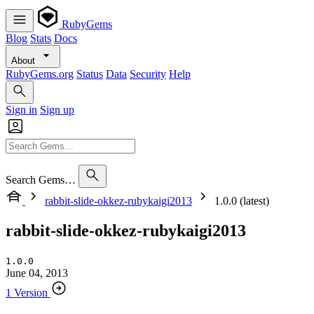
RubyGems
Blog
Stats
Docs
About
RubyGems.org
Status
Data
Security
Help
Sign in
Sign up
Search Gems…
rabbit-slide-okkez-rubykaigi2013
1.0.0 (latest)
rabbit-slide-okkez-rubykaigi2013
1.0.0
June 04, 2013
1 Version