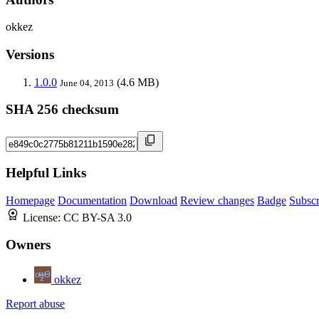
okkez
Versions
1.0.0
(4.6 MB)
June 04, 2013
SHA 256 checksum
Helpful Links
Homepage
Documentation
Download
Review changes
Badge
Subscr
License:
CC BY-SA 3.0
Owners
okkez
Report abuse