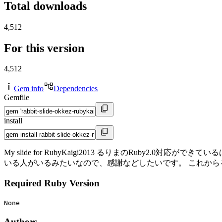
Total downloads
4,512
For this version
4,512
Gem info
Dependencies
Gemfile
install
My slide for RubyKaigi2013 るりまのRub
いる人がいるみたいなので、感謝などしたいです。 これか
Required Ruby Version
None
Authors